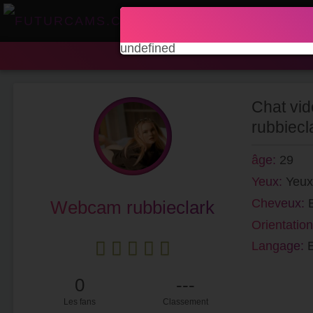
undefined
Chat vid
rubbiecl
âge:
29
Yeux:
Yeux
Cheveux:
Webcam rubbieclark
Orientatio
Langage:
0
---
Les fans
Classement