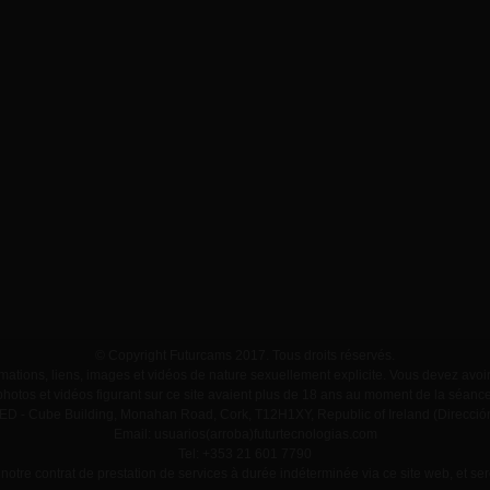
© Copyright Futurcams 2017. Tous droits réservés.
ormations, liens, images et vidéos de nature sexuellement explicite. Vous devez avo
hotos et vidéos figurant sur ce site avaient plus de 18 ans au moment de la séanc
 Cube Building, Monahan Road, Cork, T12H1XY, Republic of Ireland (Dirección
Email: usuarios(arroba)futurtecnologias.com
Tel: +353 21 601 7790
 notre contrat de prestation de services à durée indéterminée via ce site web, et ser