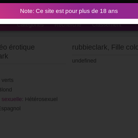
Note: Ce site est pour plus de 18 ans
Catégories
Recherche
Classement
éo érotique
rubbieclark, Fille c
ark
undefined
 verts
Blond
n sexuelle:
Hétérosexuel
Espagnol