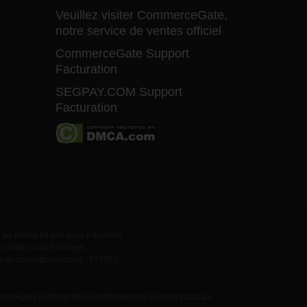
Veuillez visiter CommerceGate,
notre service de ventes officiel
CommerceGate Support
Facturation
SEGPAY.COM Support
Facturation
ir au moins 18 ans pour y accéder.
e photo ou du tournage.
 de correspondencia) - 670763
ont régies et interprétées conformément au droit irlandais.