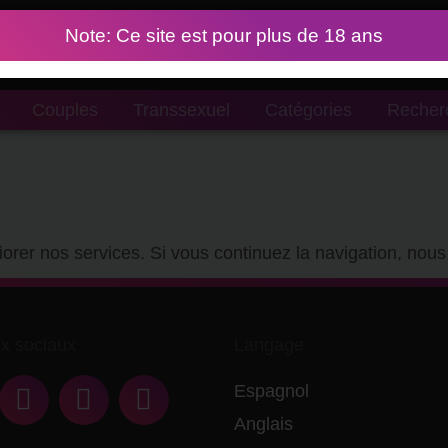
Note: Ce site est pour plus de 18 ans
Couples
Transsexuel
Catégories
Recher
iorer nos services. Si vous continuez la navigation, nou
x sociaux
Langage
Espagnol
Anglais