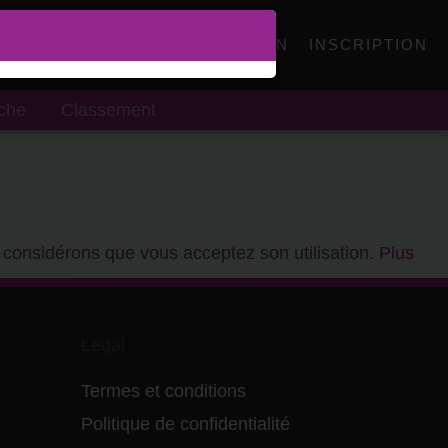
CONNEXION
INSCRIPTION
che
Classement
s considérons que vous acceptez son utilisation.
Plus
Legal
Termes et conditions
Politique de confidentialité