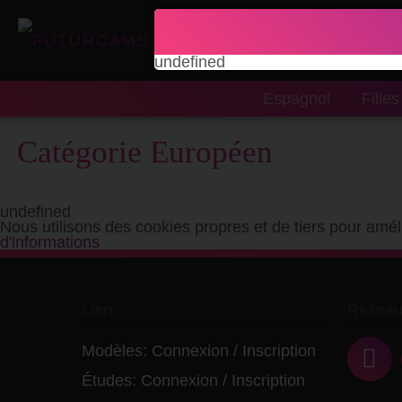
undefined
Espagnol
Filles
Catégorie Européen
undefined
Nous utilisons des cookies propres et de tiers pour amél
d'informations
Lien
Réseau
Modèles:
Connexion
/
Inscription
Études:
Connexion
/
Inscription