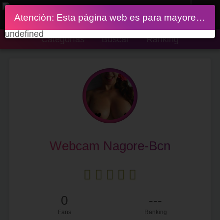
Atención: Esta página web es para mayores de 18 años
undefined
Categorías
Buscar
Ranking
Webcam Nagore-Bcn
0
---
Fans
Ranking