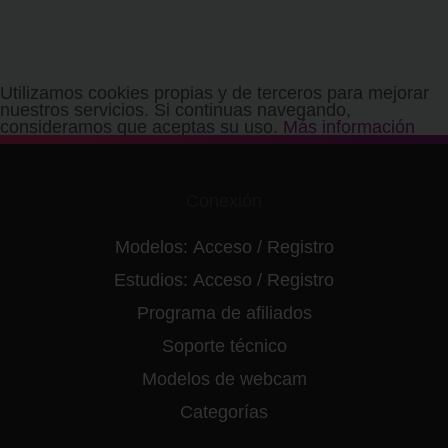
Utilizamos cookies propias y de terceros para mejorar
nuestros servicios. Si continuas navegando,
consideramos que aceptas su uso.
Más información
Conexión
Modelos:
Acceso
/
Registro
Estudios:
Acceso
/
Registro
Programa de afiliados
Soporte técnico
Modelos de webcam
Categorías