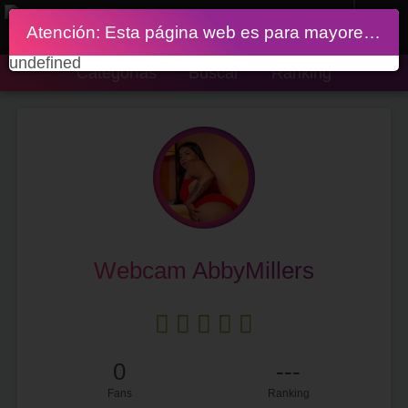
Atención: Esta página web es para mayores de 18 años
undefined
Categorías
Buscar
Ranking
Webcam AbbyMillers
0
---
Fans
Ranking