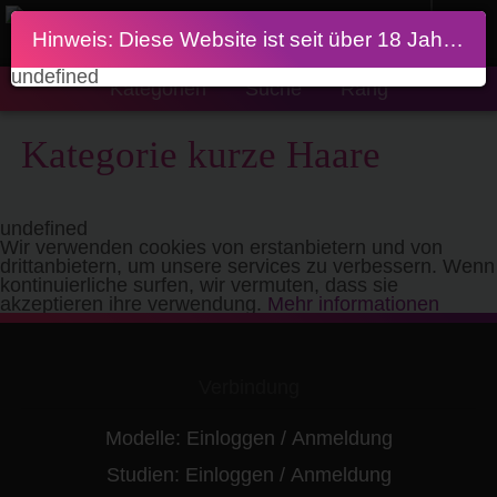
Hinweis: Diese Website ist seit über 18 Jahren
undefined
Kategorien
Suche
Rang
Kategorie kurze Haare
undefined
Wir verwenden cookies von erstanbietern und von
drittanbietern, um unsere services zu verbessern. Wenn
kontinuierliche surfen, wir vermuten, dass sie
akzeptieren ihre verwendung.
Mehr informationen
Verbindung
Modelle:
Einloggen
/
Anmeldung
Studien:
Einloggen
/
Anmeldung