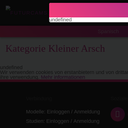
undefined
Spanisch
Kategorie Kleiner Arsch
undefined
Wir verwenden cookies von erstanbietern und von dritta
ihre verwendung.
Mehr informationen
Verbindung
Soziale
Modelle:
Einloggen
/
Anmeldung
Studien:
Einloggen
/
Anmeldung