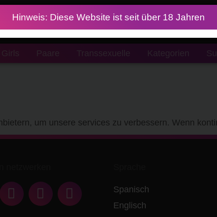
Hinweis: Diese Website ist seit über 18 Jahren
Girls
Paare
Transsexuelle
Kategorien
Su
nbietern, um unsere services zu verbessern. Wenn kontin
n netzwerken
Sprache
Spanisch
Englisch