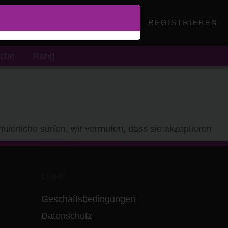
EINLOGGEN
REGISTRIEREN
che
Rang
uierliche surfen, wir vermuten, dass sie akzeptieren
Legal
Geschäftsbedingungen
Datenschutz