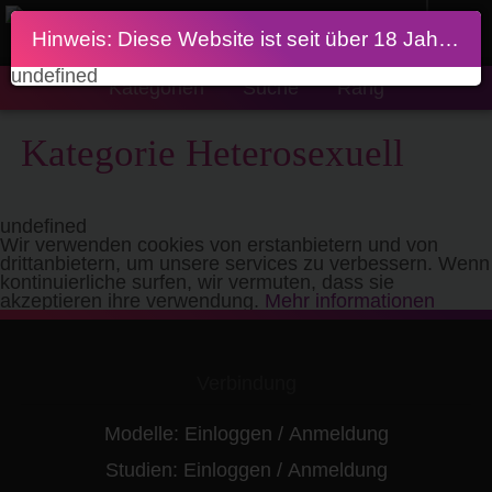
Hinweis: Diese Website ist seit über 18 Jahren
undefined
Kategorien
Suche
Rang
Kategorie Heterosexuell
undefined
Wir verwenden cookies von erstanbietern und von
drittanbietern, um unsere services zu verbessern. Wenn
kontinuierliche surfen, wir vermuten, dass sie
akzeptieren ihre verwendung.
Mehr informationen
Verbindung
Modelle:
Einloggen
/
Anmeldung
Studien:
Einloggen
/
Anmeldung